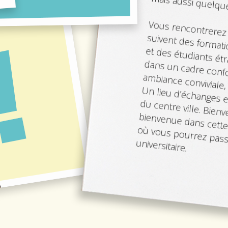
mais aussi quelque
Vous rencontrerez 
suivent des formati
et des étudiants ét
dans un cadre confo
ambiance conviviale, f
Un lieu d’échanges et
du centre ville. Bien
bienvenue dans cett
où vous pourrez pas
universitaire.