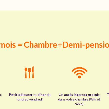
/mois = Chambre+Demi-pensi
c
Petit déjeuner
et
dîner
du
Un
accès Internet gratuit
T
lundi au vendredi
dans votre chambre (Wifi et
câble).