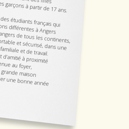
s garçons à partir de 17 ans.
des étudiants français qui
ons différentes à Angers
rangers de tous les continents,
rtable et sécurisé, dans une
amiliale et de travail.
 d’amitié à proximité
venue au foyer,
e grande maison
ser une bonne année