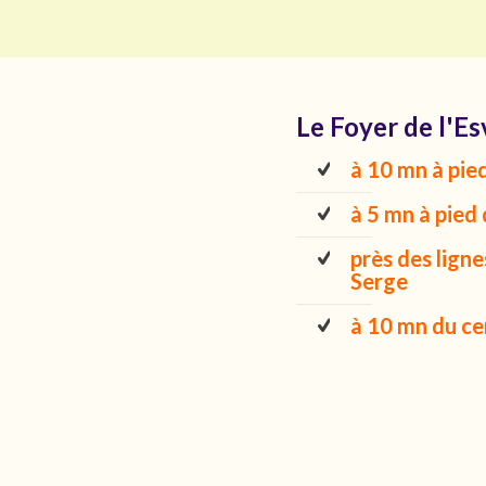
Le Foyer de l'Es
à 10 mn à pied
à 5 mn à pied
près des ligne
Serge
à 10 mn du cen