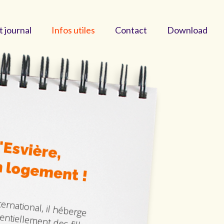
t journal
Infos utiles
Contact
Download
'Esvière,
n logement !
ternational, il héberge
entiellement des filles