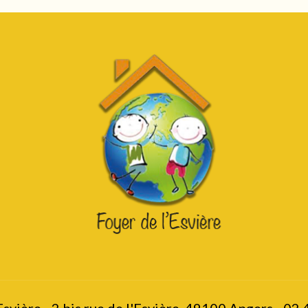
Esvière - 2 bis rue de l'Esvière, 49100 Angers - 02