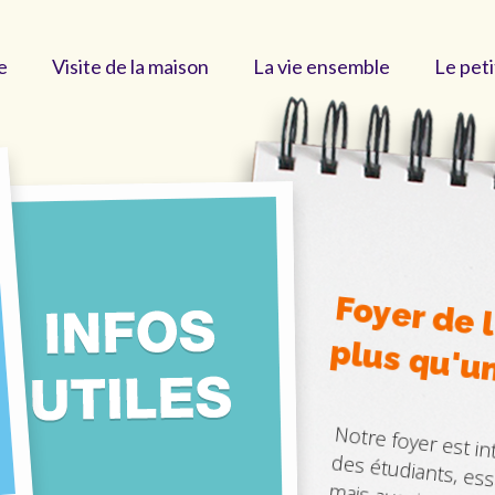
e
Visite de la maison
La vie ensemble
Le peti
Foyer de l
plus qu'u
Notre foyer est in
des étudiants, ess